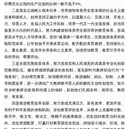
经费支出占国内生产总值的比例一般不低于4%。
二是落实立德树人根本任务，培养德智体美劳全面发展的社会主义建
设者和接班人。始终坚持正确办学方向，以凝聚人心、完善人格、开发人
力、培育人才、造福人民为工作目标，培养一代又一代全面发展、担当民
族复兴大任的时代新人。努力构建德智体美劳全面培养的教育体系，形成
更高水平的人才培养体系。坚持“健康第一”基本理念，完善政策体系和风
险防范体系，让学校放手开展体育运动。配齐配好美育教师，坚持面向人
人、重在素质，提高学生审美和人文素养。加强劳动教育，教育引导学生
崇尚劳动、尊重劳动。
三是全面完善政策体系，努力造就党和人民满意的高素质专业化创新
型教师队伍。健全师德师风建设长效机制，落实新时代教师职业行为“十
项准则”。办好师范教育，加强教师培训，推进编制、岗位、职称、人事
等制度改革，进一步调动广大教师教书育人的积极性主动性创造性。加大
对乡村教师在政策和待遇上的倾斜，鼓励他们扎根农村，留得住、教得
好、有发展。
四是推进教育改革创新，努力形成充满活力、富有效率、更加开放、
有利于科学发展的体制机制。深化教育评价改革，从根本上克服唯分数、
唯升学、唯文凭、唯论文、唯帽子的顽瘴痼疾，切实扭转教育功利化倾
向。优化资源配置，打赢打好教育脱贫攻坚战，持续缩小城乡、区域、校