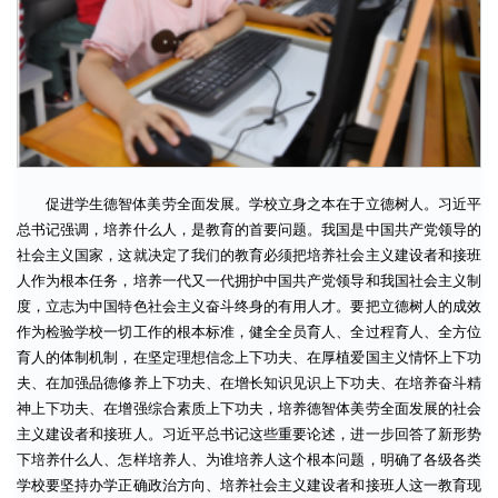
促进学生德智体美劳全面发展。学校立身之本在于立德树人。习近平
总书记强调，培养什么人，是教育的首要问题。我国是中国共产党领导的
社会主义国家，这就决定了我们的教育必须把培养社会主义建设者和接班
人作为根本任务，培养一代又一代拥护中国共产党领导和我国社会主义制
度，立志为中国特色社会主义奋斗终身的有用人才。要把立德树人的成效
作为检验学校一切工作的根本标准，健全全员育人、全过程育人、全方位
育人的体制机制，在坚定理想信念上下功夫、在厚植爱国主义情怀上下功
夫、在加强品德修养上下功夫、在增长知识见识上下功夫、在培养奋斗精
神上下功夫、在增强综合素质上下功夫，培养德智体美劳全面发展的社会
主义建设者和接班人。习近平总书记这些重要论述，进一步回答了新形势
下培养什么人、怎样培养人、为谁培养人这个根本问题，明确了各级各类
学校要坚持办学正确政治方向、培养社会主义建设者和接班人这一教育现