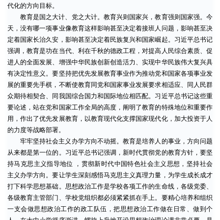
代化的方向目标。
教育是国之大计、党之大计。教育兴则国家兴，教育强则国家强。今
天，没有哪一项事业像教育这样影响甚至决定着接班人问题，影响甚至决
定着国家长治久安，影响甚至决定着民族复兴和国家崛起。习近平总书记
强调，教育是功在当代、利在千秋的德政工程，对提高人民综合素质、促
进人的全面发展、增强中华民族创新创造活力、实现中华民族伟大复兴具
有决定性意义。要坚持把优先发展教育事业作为推动党和国家各项事业发
展的重要先手棋，不断使教育同党和国家事业发展要求相适应、同人民群
众期待相契合、同我国综合国力和国际地位相匹配。习近平总书记这些重
要论述，站在党和国家工作全局的高度，阐明了教育的特殊地位和重要作
用，作出了优先发展教育，以教育现代化支撑国家现代化，加大投资于人
的力度等战略部署。
牢牢坚持社会主义办学方向不动摇。教育是培养人的事业，方向问题
从来都是第一位的。习近平总书记强调，新时代贯彻党的教育方针，要坚
持马克思主义指导地位 ，贯彻新时代中国特色社会主义思想，坚持社会
主义办学方向。要让学生深刻感悟马克思主义真理力量，为学生成长成才
打下科学思想基础。思想政治工作是学校各项工作的生命线，各级党委、
各级教育主管部门、学校党组织都必须紧紧抓在手上。要精心培养和组织
一支会做思想政治工作的政工队伍，把思想政治工作做在日常、做到个