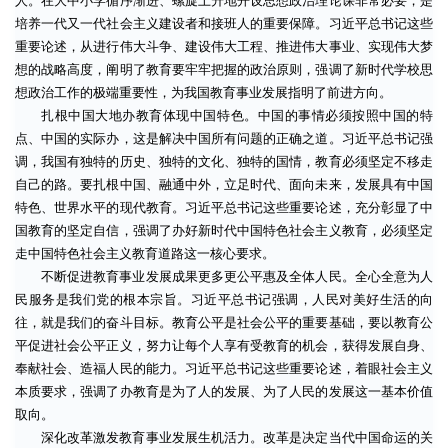
人。在大中小学循序渐进、螺旋上升地开设思想政治理论课非常必要，是
培养一代又一代社会主义建设者和接班人的重要保障。习近平总书记这些
重要论述，从进行伟大斗争、建设伟大工程、推进伟大事业、实现伟大梦
想的战略高度，阐明了教育要牢牢把握的政治原则，强调了新时代学校思
想政治工作的极端重要性，为我国教育事业发展指明了前进方向。
扎根中国大地办教育体现中国特色。中国的事情必须按照中国的特
点、中国的实际办，这是解决中国所有问题的正确之道。习近平总书记强
调，我国有独特的历史、独特的文化、独特的国情，教育必须坚定不移走
自己的路。要扎根中国、融通中外，立足时代、面向未来，发展具有中国
特色、世界水平的现代教育。习近平总书记这些重要论述，充分彰显了中
国教育的坚定自信，强调了办好新时代中国特色社会主义教育，必须坚定
走中国特色社会主义教育道路这一核心要求。
不断促进教育事业发展成果更多更公平惠及全体人民。全心全意为人
民服务是我们党的根本宗旨。习近平总书记强调，人民对美好生活的向
往，就是我们的奋斗目标。教育公平是社会公平的重要基础，要以教育公
平促进社会公平正义，努力让每个人享有受教育的机会，获得发展自身、
奉献社会、造福人民的能力。习近平总书记这些重要论述，着眼社会主义
本质要求，强调了办教育是为了人的发展、为了人民的发展这一基本价值
取向。
深化改革激发教育事业发展生机活力。改革是决定当代中国命运的关