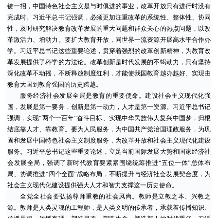
键一招，中国特色社会主义是与时俱进的事业，改革开放只有进行时没有
完成时。习近平总书记强调，必须更加注重改革的系统性、整体性、协同
性，及时研究解决教育改革发展的重大问题和群众关心的热点问题，以改
革激活力、增动力。要扩大教育开放，同世界一流资源开展高水平合作办
学。习近平总书记这些重要论述，贯穿着强烈的改革创新精神，为教育改
革发展提供了科学的方法论。改革创新是时代发展的不竭动力，只有坚持
深化改革不动摇，不断释放制度红利，才能使我国教育越办越好、实现由
教育大国到教育强国的历史跨越。
服务经济社会发展全局是教育的重要使命。建设社会主义现代化强
国，发展是第一要务，创新是第一动力，人才是第一资源。习近平总书记
强调，实现“两个一百年”奋斗目标、实现中华民族伟大复兴中国梦，归根
结底靠人才、靠教育。要为人民服务，为中国共产党治国理政服务，为巩
固和发展中国特色社会主义制度服务，为改革开放和社会主义现代化建设
服务。习近平总书记这些重要论述，立足当前国际发展大势和国家经济社
会发展全局，强调了新时代教育要紧紧围绕统筹推进“五位一体”总体布
局、协调推进“四个全面”战略布局，不断提升与经济社会发展契合度，为
社会主义现代化建设提供强大人才和智力支撑这一历史使命。
全党全社会要弘扬尊师重教的社会风尚。教师是立教之本、兴教之
源。教师是人类灵魂的工程师，是人类文明的传承者，承载着传播知识、