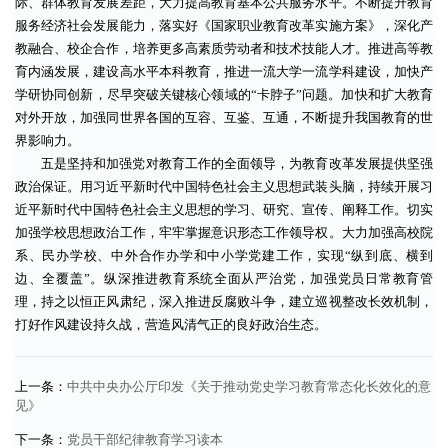
际、群体教育发展差距，大力提高教育基本公共服务水平。不断提升教育
服务经济社会发展能力，落实好《国家职业教育改革实施方案》，深化产
教融合、校企合作，培养更多高素质劳动者和技术技能人才。推进高等教
育内涵发展，建设高水平本科教育，推进一流大学一流学科建设，加快产
学研协同创新，尽早突破关键核心领域的“卡脖子”问题。加快和扩大教育
对外开放，加强同世界各国的互容、互鉴、互通，不断提升我国教育的世
界影响力。
五是坚持和加强党对教育工作的全面领导，为教育改革发展提供坚强
政治保证。用习近平新时代中国特色社会主义思想武装头脑，持续开展习
近平新时代中国特色社会主义思想的学习、研究、宣传、阐释工作。切实
加强学校思想政治工作，牢牢掌握意识形态工作领导权。大力加强高校院
系、民办学校、中外合作办学和中小学党建工作，实现“纵到底、横到
边、全覆盖”。纵深推进教育系统全面从严治党，加强党员日常教育管
理，持之以恒正风肃纪，深入推进反腐败斗争，建立巡视整改长效机制，
打好作风建设持久战，营造风清气正的良好政治生态。
上一条：
中共中央办公厅印发《关于推动党史学习教育常态化长效化的意
见》
下一条：
党员干部纪律教育学习读本