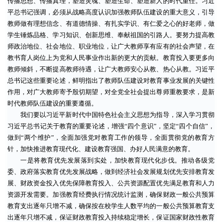
传播思想、传播真理，塑造灵魂、塑造生命、塑造新人的时代重任。习近
平总书记强调，必须从战略高度认识加强教师队伍建设的重大意义，引导
教师做有理想信念、有道德情操、有扎实学识、有仁爱之心的好老师，做
学生锤炼品格、学习知识、创新思维、奉献祖国的引路人。要努力提高教
师政治地位、社会地位、职业地位，让广大教师享有应有的社会声望，在
教书育人岗位上为党和人民事业作出新的更大的贡献。教育投入要更多向
教师倾斜，不断提高教师待遇，让广大教师安心从教、热心从教。习近平
总书记这些重要论述，鲜明指出了教师队伍建设对教育事业发展的关键性
作用，对广大教师寄予殷切期望，对全党全社会提出尊师重教要求，是新
时代教师队伍建设的重要遵循。
我们要以习近平新时代中国特色社会主义思想为指导，深入学习贯彻
习近平总书记关于教育的重要论述，增强“四个意识”，坚定“四个自信”，
做到“两个维护”，全面加强党对教育工作的领导，全面贯彻党的教育方
针，加快推进教育现代化、建设教育强国、办好人民满意的教育。
一是将教育优先发展落到实处，加快教育现代化步伐。推动各级党
委、政府落实教育优先发展战略，做到经济社会发展规划优先安排教育发
展、财政资金投入优先保障教育投入、公共资源配置优先满足教育和人力
资源开发需要。加强教育经费执行情况统计监测，确保财政一般公共预算
教育支出逐年只增不减，确保按在校学生人数平均的一般公共预算教育支
出逐年只增不减，保证财政教育投入持续稳定增长，保证国家财政性教育