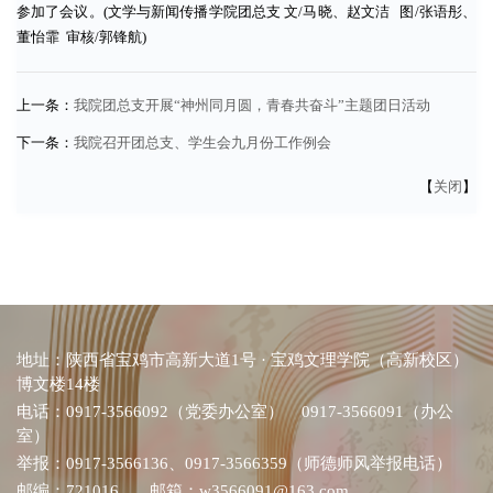
参加了会议。(文学与新闻传播学院团总支 文/马晓、赵文洁 图/张语彤、
董怡霏 审核/郭锋航)
上一条：
我院团总支开展“神州同月圆，青春共奋斗”主题团日活动
下一条：
我院召开团总支、学生会九月份工作例会
【
关闭
】
地址：陕西省宝鸡市高新大道1号 · 宝鸡文理学院（高新校区）
博文楼14楼
电话：0917-3566092（党委办公室） 0917-3566091（办公
室）
举报：0917-3566136、0917-3566359（师德师风举报电话）
邮编：721016 邮箱：w3566091@163.com