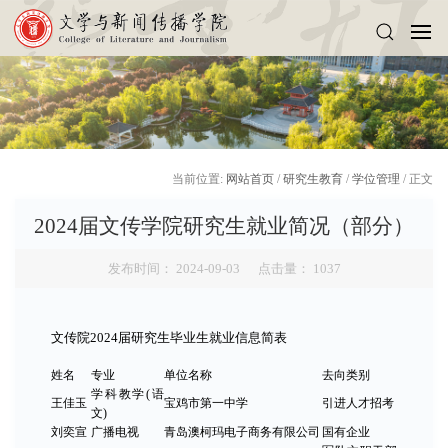
当前位置:
网站首页
/
研究生教育
/
学位管理
/ 正文
2024届文传学院研究生就业简况（部分）
发布时间： 2024-09-03 点击量：
1037
文传院2024届研究生毕业生就业信息简表
姓名
专业
单位名称
去向类别
学科教学(语
王佳玉
宝鸡市第一中学
引进人才招考
文)
刘奕宣
广播电视
青岛澳柯玛电子商务有限公司
国有企业