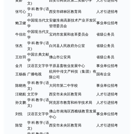
黄娇
西安市阎良区第二实验小学
人才引进招考
文)
学科教学(语
张可心
西安市碑林区教育局
人才引进招考
文)
中国现当代文
安徽淮南高新技术产业开发区
鲍卫健
事业单位招考
学
管理委员会
中国现当代文
牛佳欣
宝鸡市发展和改革委员会
省级公务员
学
学科教学(语
张杰
白河县人民政府办公室
省级公务员
文)
中国古典文献
王欣羽
佛山市公安局
省级公务员
学
金月
汉语言文字学
平原县畜牧业发展中心
事业单位招考
杭州中传文产科技（集团）有
王杨杨
广播电视
国有企业
限公司
学科教学(语
陈晓艳
大同市第二中学校
事业单位招考
文)
汪晓航
文艺学
西安市未央区教育局
人才引进招考
学科教学(语
孙文鹏
阿克苏市教育和科学技术局
人才引进招考
文)
佛山市南海区西樵镇教育发展
刘悦
汉语言文字学
事业单位招考
中心
学科教学(语
陈莹
西安市未央区教育局
人才引进招考
文)