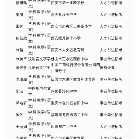
学科教学(语
蔡佩佩
西安市第一实验学校
人才引进招考
文)
学科教学(语
栗甜
潼关县潼关中学
人才引进招考
文)
学科教学(语
田咪
西安市未央区三桥街小学
人才引进招考
文)
学科教学(语
何佳欣
西安经开第十小学
人才引进招考
文)
学科教学(语
刘苗
西安市未央区教育局
人才引进招考
文)
刘婉平
汉语言文字学
佛山市三水区西南中学
事业单位招考
中国工商银行股份有限公司四
帅佳敏
汉语言文字学
国有企业
川省分行
学科教学(语
李珊珊
日照市东港区教育和体育局
事业单位招考
文)
中国现当代文
朱洁
淳化县淳化中学
事业单位招考
学
学科教学(语
谭名轩
重庆市合川区合阳中学
事业单位招考
文)
学科教学(语
陈汐
福建省龙岩市第二中学
事业单位招考
文)
学科教学(语
王丽娟
四川省广元中学
人才引进招考
文)
学科教学(语
安俊雅
西安市未央区教育局
人才引进招考