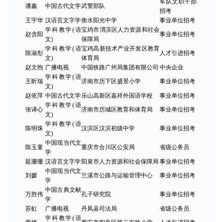
军队文职干部
潘鑫
中国古代文学
武警部队
招考
王宇华
汉语言文字学
衡水阳光中学
事业单位招考
学科教学(语
宝鸡市渭滨区人力资源和社会
赵含阳
事业单位招考
文)
保障局
学科教学(语
宝鸡高新技术产业开发区教育
陈淑彤
人才引进招考
文)
体育局
赵文煦
广播电视
中国铁路广州局集团有限公司
中央企业
学科教学(语
王昕瑞
济南市历下区盛景小学
事业单位招考
文)
赵依萍
中国古代文学
乐山高新区嘉祥外国语学校
事业单位招考
学科教学(语
张译心
济南市历城区教育和体育局
事业单位招考
文)
学科教学(语
陈明珠
汉滨区汉滨初级中学
事业单位招考
文)
中国现当代文
陈玉童
重庆市合川区公安局
省级公务员
学
延珊珊
汉语言文字学
阳泉市人力资源和社会保障局
事业单位招考
中国现当代文
刘媛
兰溪市公路与运输管理中心
事业单位招考
学
中国古典文献
万胜伟
孔子研究院
事业单位招考
学
苏虹
广播电视
丹凤县司法局
省级公务员
学科教学(语