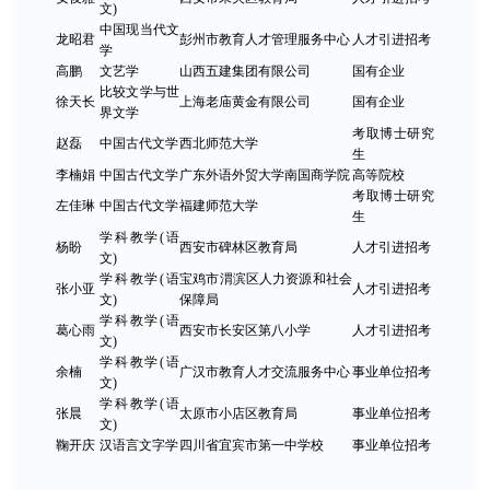
文)
中国现当代文
龙昭君
彭州市教育人才管理服务中心
人才引进招考
学
高鹏
文艺学
山西五建集团有限公司
国有企业
比较文学与世
徐天长
上海老庙黄金有限公司
国有企业
界文学
考取博士研究
赵磊
中国古代文学
西北师范大学
生
李楠娟
中国古代文学
广东外语外贸大学南国商学院
高等院校
考取博士研究
左佳琳
中国古代文学
福建师范大学
生
学科教学(语
杨盼
西安市碑林区教育局
人才引进招考
文)
学科教学(语
宝鸡市渭滨区人力资源和社会
张小亚
人才引进招考
文)
保障局
学科教学(语
葛心雨
西安市长安区第八小学
人才引进招考
文)
学科教学(语
余楠
广汉市教育人才交流服务中心
事业单位招考
文)
学科教学(语
张晨
太原市小店区教育局
事业单位招考
文)
鞠开庆
汉语言文字学
四川省宜宾市第一中学校
事业单位招考