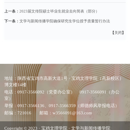
上一条：
2023届文传院硕士毕业生就业去向简表（部分）
下一条：
文学与新闻传播学院确保研究生学位授予质量暂行办法
【
关闭
】
地址：陕西省宝鸡市高新大道1号 · 宝鸡文理学院（高新校区）
博文楼14楼
电话：0917-3566092（党委办公室） 0917-3566091（办公
室）
举报：0917-3566136、0917-3566359（师德师风举报电话）
邮编：721016 邮箱：w3566091@163.com
Copyright
©
2023 · 宝鸡文理学院 · 文学与新闻传播学院