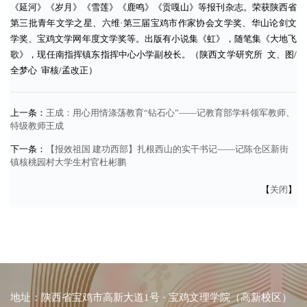
《延河》《岁月》《雪莲》《鹿鸣》《贡嘎山》等报刊杂志。荣获陕西省
第三批青年文学之星、六维·第三届宝鸡市作家协会文学奖、华山论剑文
学奖、宝鸡文学网年度文学奖等。出版有小说集《虹》，随笔集《大地飞
歌》，现任南指挥镇东指挥中心小学副校长。（陕西文学研究所 文、图/
全梦心 审核/孟改正）
上一条：
王成：用心用情涤荡教育“钻石心”——记教育部学科领军教师、
特级教师王成
下一条：
【报效祖国 建功西部】扎根西山的实干书记——记陈仓区新街
镇核桃园村大学生村官杜彬鹏
【
关闭
】
地址：陕西省宝鸡市高新大道1号 · 宝鸡文理学院（高新校区）